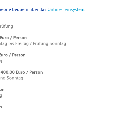
 Theorie bequem über das
Online-Lernsystem
.
Prüfung
Euro / Person
ntag bis Freitag / Prüfung Sonntag
Euro / Person
ag
 400,00 Euro / Person
fung Sonntag
son
ag
on