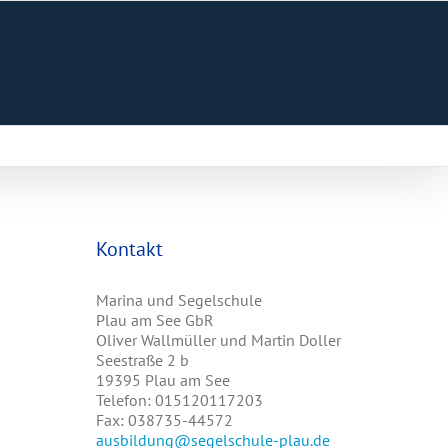
Kontakt
Marina und Segelschule
Plau am See GbR
Oliver Wallmüller und Martin Doller
Seestraße 2 b
19395 Plau am See
Telefon: 015120117203
Fax: 038735-44572
ausbildung@segelschule-plau.de