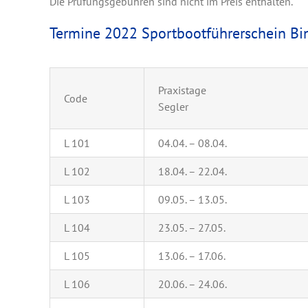
Die Prüfungsgebühren sind nicht im Preis enthalten.
Termine 2022 Sportbootführerschein Bin
Praxistage
Code
Segler
L 101
04.04. – 08.04.
L 102
18.04. – 22.04.
L 103
09.05. – 13.05.
L 104
23.05. – 27.05.
L 105
13.06. – 17.06.
L 106
20.06. – 24.06.