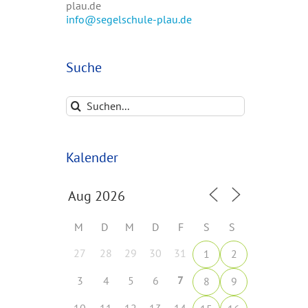
plau.de
info@segelschule-plau.de
Suche
Suche
nach:
Kalender
M
D
M
D
F
S
S
27
28
29
30
31
1
2
7
3
4
5
6
8
9