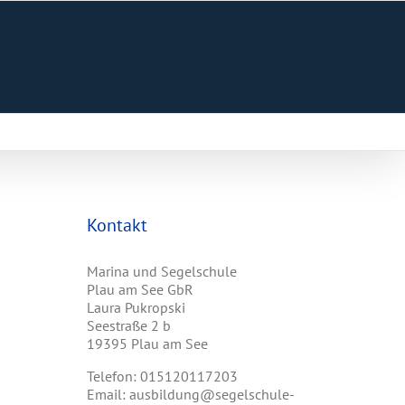
Kontakt
Marina und Segelschule
Plau am See GbR
Laura Pukropski
Seestraße 2 b
19395 Plau am See
Telefon: 015120117203
Email: ausbildung@segelschule-