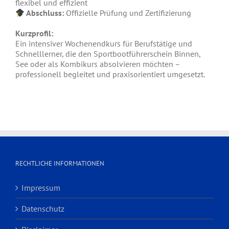
flexibel und effizient
Abschluss:
Offizielle Prüfung und Zertifizierung
Kurzprofil:
Ein intensiver Wochenendkurs für Berufstätige und
Schnelllerner, die den Sportbootführerschein Binnen,
See oder als Kombikurs absolvieren möchten –
professionell begleitet und praxisorientiert umgesetzt.
RECHTLICHE INFORMATIONEN
Impressum
Datenschutz