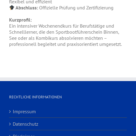
flexibel und effizient
Abschluss:
Offizielle Prüfung und Zertifizierung
Kurzprofil:
Ein intensiver Wochenendkurs für Berufstätige und
Schnelllerner, die den Sportbootführerschein Binnen,
See oder als Kombikurs absolvieren möchten –
professionell begleitet und praxisorientiert umgesetzt.
RECHTLICHE INFORMATIONEN
Impressum
Datenschutz