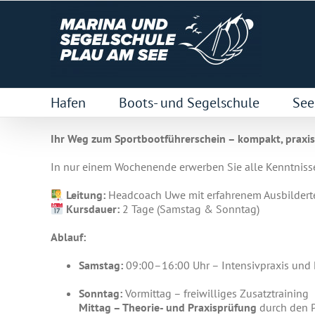
Zum
Inhalt
springen
Hafen
Boots- und Segelschule
See
Ihr Weg zum Sportbootführerschein – kompakt, praxisn
In nur einem Wochenende erwerben Sie alle Kenntnisse 
Leitung:
Headcoach Uwe mit erfahrenem Ausbilder
Kursdauer:
2 Tage (Samstag & Sonntag)
Ablauf:
Samstag:
09:00–16:00 Uhr – Intensivpraxis und
Sonntag:
Vormittag – freiwilliges Zusatztraining
Mittag – Theorie- und Praxisprüfung
durch den P