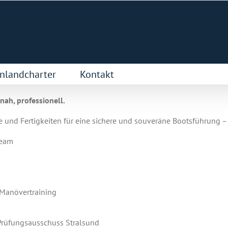
nlandcharter
Kontakt
ah, professionell.
und Fertigkeiten für eine sichere und souveräne Bootsführung – o
team
 Manövertraining
rüfungsausschuss Stralsund